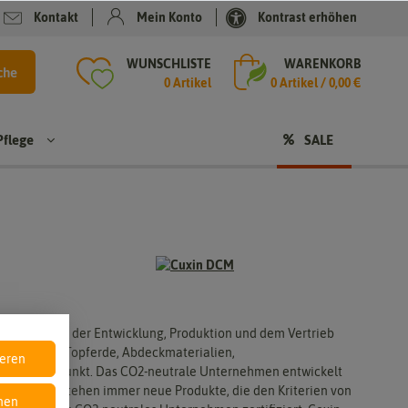
Kontakt
Mein Konto
Kontrast erhöhen
WUNSCHLISTE
WARENKORB
che
0 Artikel
0
Artikel /
0,00 €
Pflege
SALE
Sale
rfahrung in der Entwicklung, Produktion und dem Vertrieb
tpalette um Topferde, Abdeckmaterialien,
ieren
r im Mittelpunkt. Das CO2-neutrale Unternehmen entwickelt
icklung entstehen immer neue Produkte, die den Kriterien von
nen