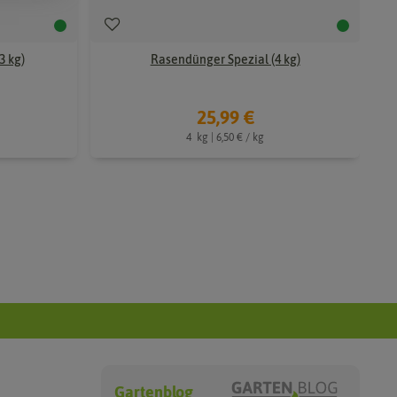
3 kg)
Rasendünger Spezial (4 kg)
25,99 €
4
kg
| 6,50 € / kg
Gartenblog