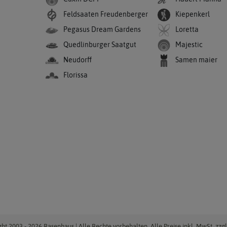
Feldsaaten Freudenberger
Kiepenkerl
Pegasus Dream Gardens
Loretta
Quedlinburger Saatgut
Majestic
Neudorff
Samen maier
Florissa
ht 2003 - 2026 Rasenhaus | Alle Rechte vorbehalten. Alle Preise inkl. MwSt. zzgl