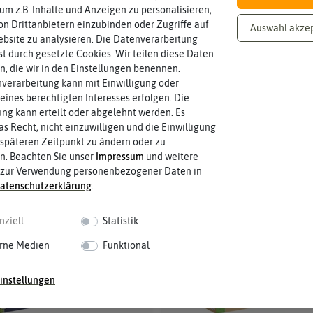
 werden Abfallprodukte aus der Lebensmittelindustrie verwendet. Cuxin
Ras
itig
 um z.B. Inhalte und Anzeigen zu personalisieren,
3.2
end
un
n Drittanbietern einzubinden oder Zugriffe auf
Sp
Auswahl akze
üng
bsite zu analysieren. Die Datenverarbeitung
ortr
er
ase
rst durch gesetzte Cookies. Wir teilen diese Daten
n
en, die wir in den Einstellungen benennen.
Reg
verarbeitung kann mit Einwilligung oder
ene
eines berechtigten Interesses erfolgen. Die
rati
g kann erteilt oder abgelehnt werden. Es
on
as Recht, nicht einzuwilligen und die Einwilligung
späteren Zeitpunkt zu ändern oder zu
n. Beachten Sie unser
Impressum
und weitere
 zur Verwendung personenbezogener Daten in
aten­schutz­erklärung
.
nziell
Statistik
rne Medien
Funktional
instellungen