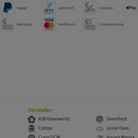
Paypal
Lastschrift
Vorkasse
Rechnung
Kreditkarte
Firmenrechnung
g
Hersteller
ASB Greenworld
Greenfield
Compo
Grüne Oase
Cuxin DCM
Hauert Manna