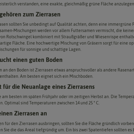
eisterlich verstanden, eine exakte, gleichmäßig grüne Fläche anzulegen
 gehören zum Zierrasen
sen sollten Sie unbedingt auf Qualität achten, denn eine immergrüne Ra
samen-Mischungen werden vor allem Futtersamen vermischt, die keinen
von Rotschwingel kombiniert mit Straußgräßer und Wiesenrispe enthalten
artige Fläche. Eine hochwertige Mischung von Gräsern sorgt für eine op
ischungen für sonnige und schattige Lagen.
aucht einen guten Boden
 an den Boden ist Zierrasen etwas anspruchsvoller als andere Rasenarte
 enthalten. Am besten eignet sich ein Mischboden.
t für die Neuanlage eines Zierrasens
e am besten im späten Frühjahr oder im zeitigen Herbst an. Die Temperatu
ein. Optimal sind Temperaturen zwischen 14 und 25 ° C.
einen Zierrasen an
n für den Zierrasen ausbringen, sollten Sie die Fläche gründlich vorber
 Sie die das Areal tiefgründig um. Ein bis zwei Spatentiefen sollten e