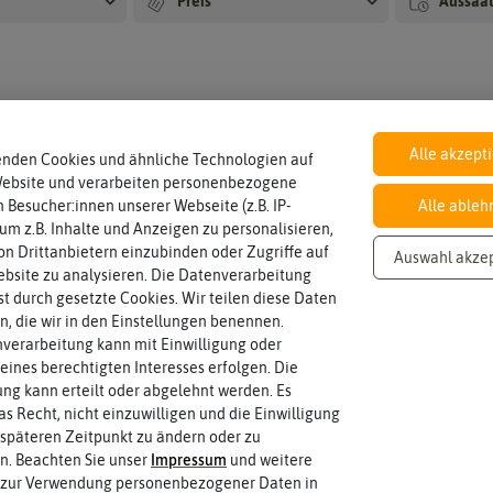
Preis
Aussaa
Ras
itig
3.2
end
un
Sp
üng
ortr
er
ase
n
Reg
den in Zierrasen
ene
Alle akzept
enden Cookies und ähnliche Technologien auf
rati
Website und verarbeiten personenbezogene
on
-50%
-50%
 Besucher:innen unserer Webseite (z.B. IP-
Alle ableh
 um z.B. Inhalte und Anzeigen zu personalisieren,
n Drittanbietern einzubinden oder Zugriffe auf
Auswahl akze
bsite zu analysieren. Die Datenverarbeitung
rst durch gesetzte Cookies. Wir teilen diese Daten
en, die wir in den Einstellungen benennen.
verarbeitung kann mit Einwilligung oder
eines berechtigten Interesses erfolgen. Die
g kann erteilt oder abgelehnt werden. Es
as Recht, nicht einzuwilligen und die Einwilligung
späteren Zeitpunkt zu ändern oder zu
n. Beachten Sie unser
Impressum
und weitere
 zur Verwendung personenbezogener Daten in