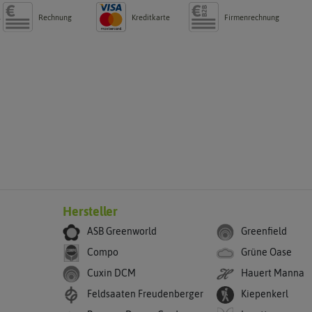
Rechnung
Kreditkarte
Firmenrechnung
g
Hersteller
ASB Greenworld
Greenfield
Compo
Grüne Oase
Cuxin DCM
Hauert Manna
Feldsaaten Freudenberger
Kiepenkerl