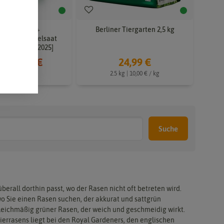
nfield Zier +
Berliner Tiergarten 2,5 kg
rrasen Mantelsaat
 kg) [MHD 12/2025]
18,50 €
24,99 €
 €
2.5 kg | 10,00 € / kg
g | 9,25 € / kg
Suche
 überall dorthin passt, wo der Rasen nicht oft betreten wird.
wo Sie einen Rasen suchen, der akkurat und sattgrün
n gleichmäßig grüner Rasen, der weich und geschmeidig wirkt.
ierrasens liegt bei den Royal Gardeners, den englischen