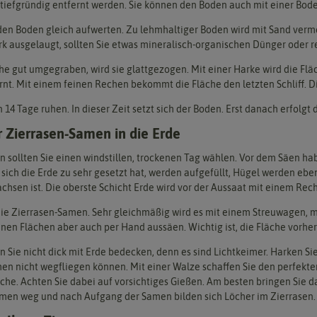
tiefgründig entfernt werden. Sie können den Boden auch mit einer Bode
en Boden gleich aufwerten. Zu lehmhaltiger Boden wird mit Sand verme
rk ausgelaugt, sollten Sie etwas mineralisch-organischen Dünger oder 
he gut umgegraben, wird sie glattgezogen. Mit einer Harke wird die Fl
nt. Mit einem feinen Rechen bekommt die Fläche den letzten Schliff. Di
14 Tage ruhen. In dieser Zeit setzt sich der Boden. Erst danach erfolgt 
 Zierrasen-Samen in die Erde
 sollten Sie einen windstillen, trockenen Tag wählen. Vor dem Säen hab
o sich die Erde zu sehr gesetzt hat, werden aufgefüllt, Hügel werden ebe
hsen ist. Die oberste Schicht Erde wird vor der Aussaat mit einem Rec
die Zierrasen-Samen. Sehr gleichmäßig wird es mit einem Streuwagen, m
inen Flächen aber auch per Hand aussäen. Wichtig ist, die Fläche vor
Sie nicht dick mit Erde bedecken, denn es sind Lichtkeimer. Harken Si
men nicht wegfliegen können. Mit einer Walze schaffen Sie den perfek
äche. Achten Sie dabei auf vorsichtiges Gießen. Am besten bringen Sie d
en weg und nach Aufgang der Samen bilden sich Löcher im Zierrasen.