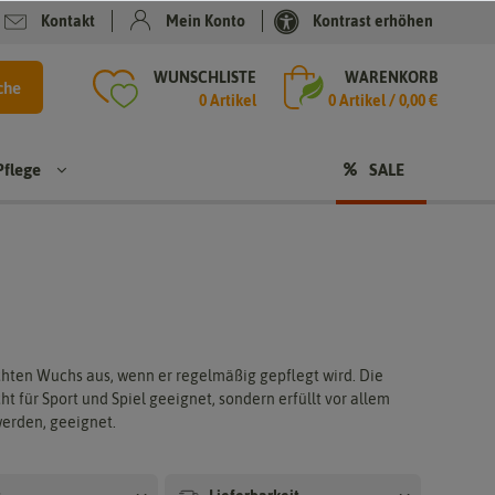
Kontakt
Mein Konto
Kontrast erhöhen
WUNSCHLISTE
WARENKORB
che
0 Artikel
0
Artikel /
0,00 €
Pflege
SALE
Sale
chten Wuchs aus, wenn er regelmäßig gepflegt wird. Die
t für Sport und Spiel geeignet, sondern erfüllt vor allem
werden, geeignet.