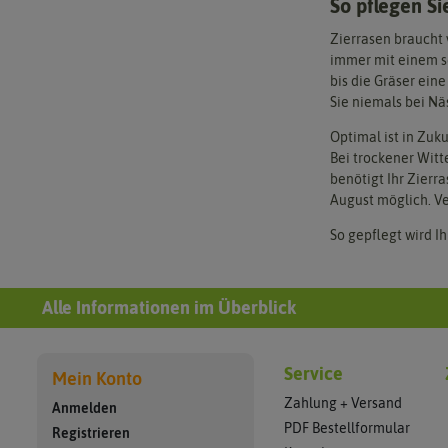
So pflegen Si
Zierrasen braucht 
immer mit einem se
bis die Gräser ein
Sie niemals bei Nä
Optimal ist in Zuk
Bei trockener Witt
benötigt Ihr Zierr
August möglich. V
So gepflegt wird Ih
Alle Informationen im Überblick
Service
Mein Konto
Zahlung + Versand
Anmelden
PDF Bestellformular
Registrieren