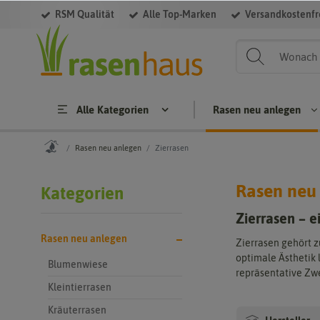
RSM Qualität
Alle Top-Marken
Versandkostenfre
Filter
Alle Kategorien
Rasen neu anlegen
Rasen neu anlegen
Zierrasen
Rasen neu
Kategorien
Rasen neu anlegen
Rasen nachsä
Zierrasen – 
Blu
Tro
Ras
Rasen neu anlegen
me
cke
enn
Zierrasen gehört z
nwi
nra
ach
optimale Ästhetik 
Blumenwiese
ese
sen
saa
repräsentative Zwe
t
Kleintierrasen
Klei
Sch
ntie
att
Kräuterrasen
rras
enr