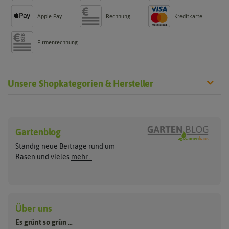
Apple Pay
Rechnung
Kreditkarte
Firmenrechnung
Unsere Shopkategorien & Hersteller
Rasen neu anlegen
Rasen nachsäen
Hersteller
Sport- und Spielrasen
Rasennachsaat
Gartenblog
ASB Greenworld
Pegasus Dream Gardens
Trockenrasen
Ständig neue Beiträge rund um
Zierrasen
Rasen ausbessern
Compo
Quedlinburger Saatgut
Rasen und vieles
mehr...
Schattenrasen
Cuxin DCM
Neudorff
Reparaturrasen
Roboterrasen
Sportrasen Regeneration
RSM Rasen
Feldsaaten Freudenberger
Florissa
Kräuterrasen
Greenfield
Loretta
Über uns
Tierrasen
Dünger & Pflege
Landschaftsrasen
Grüne Oase
Majestic
Es grünt so grün …
Bodenverbesserung