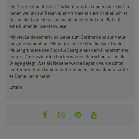
Parkplatzrasen
Rasendünger
Hauert Manna
Samen maier
Ein Garten ohne Rasen? Das ist für uns fast undenkbar. Und so
Erde
haben wir uns auf Rasen aller Art spezialisiert. Schließlich ist
Kiepenkerl
Unkrautbeseitigung
Rasen nicht gleich Rasen und nicht jeder hat den Platz für
eine blühende Insektenwiese.
Mit viel Leidenschaft und Liebe zum Gärtnern und zur Natur
ging das Samenhaus Müller im Jahr 2003 in die Spur. Daniel
Müller gründete den Shop für Saatgut aus dem Kinderzimmer
heraus. Die Faszination Garten wurden ihm schon fast in die
Wiege gelegt. Was als Nebenerwerbe begann wurde schon
bald zum kleinen Familienunternehmen, denn allein schaffte
es Daniel nicht mehr.
...mehr