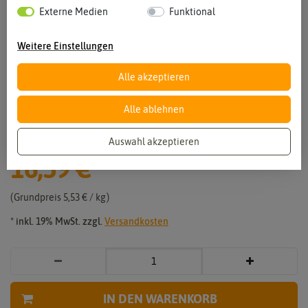
Externe Medien
Funktional
Weitere Einstellungen
Alle akzeptieren
Vergrößern durch berühren
Alle ablehnen
BIO Rasen-Naturdünger (3 kg)
Auswahl akzeptieren
16,59 €
*
Grundpreis
5,53 € / kg
* inkl. 19% MwSt. zzgl.
Versandkosten
IN DEN WARENKORB