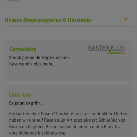
Unsere Shopkategorien & Hersteller
Rasen neu anlegen
Rasen nachsäen
Hersteller
Sport- und Spielrasen
Rasennachsaat
Gartenblog
ASB Greenworld
Pegasus Dream Gardens
Trockenrasen
Ständig neue Beiträge rund um
Zierrasen
Rasen ausbessern
Compo
Quedlinburger Saatgut
Rasen und vieles
mehr...
Schattenrasen
Cuxin DCM
Neudorff
Reparaturrasen
Roboterrasen
Sportrasen Regeneration
RSM Rasen
Feldsaaten Freudenberger
Florissa
Kräuterrasen
Greenfield
Loretta
Über uns
Tierrasen
Dünger & Pflege
Landschaftsrasen
Grüne Oase
Majestic
Es grünt so grün …
Bodenverbesserung
Parkplatzrasen
Rasendünger
Hauert Manna
Samen maier
Ein Garten ohne Rasen? Das ist für uns fast undenkbar. Und so
Erde
haben wir uns auf Rasen aller Art spezialisiert. Schließlich ist
Kiepenkerl
Unkrautbeseitigung
Rasen nicht gleich Rasen und nicht jeder hat den Platz für
eine blühende Insektenwiese.