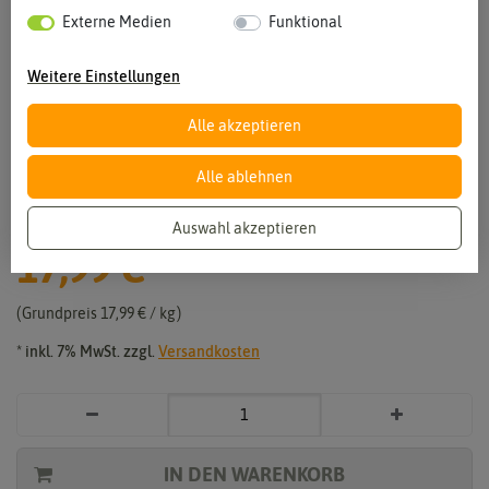
Externe Medien
Funktional
Weitere Einstellungen
Alle akzeptieren
Vergrößern durch berühren
Alle ablehnen
Saat Spiel- und Sportrasen (1 kg)
Auswahl akzeptieren
17,99 €
*
Grundpreis
17,99 € / kg
* inkl. 7% MwSt. zzgl.
Versandkosten
IN DEN WARENKORB