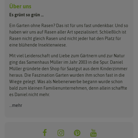
Greenfield
Loretta
Über uns
Tierrasen
Dünger & Pflege
Landschaftsrasen
Grüne Oase
Majestic
Es grünt so grün …
Bodenverbesserung
Parkplatzrasen
Rasendünger
Hauert Manna
Samen maier
Ein Garten ohne Rasen? Das ist für uns fast undenkbar. Und so
Erde
haben wir uns auf Rasen aller Art spezialisiert. Schließlich ist
Kiepenkerl
Unkrautbeseitigung
Rasen nicht gleich Rasen und nicht jeder hat den Platz für
eine blühende Insektenwiese.
Mit viel Leidenschaft und Liebe zum Gärtnern und zur Natur
ging das Samenhaus Müller im Jahr 2003 in die Spur. Daniel
Müller gründete den Shop für Saatgut aus dem Kinderzimmer
heraus. Die Faszination Garten wurden ihm schon fast in die
Wiege gelegt. Was als Nebenerwerbe begann wurde schon
bald zum kleinen Familienunternehmen, denn allein schaffte
es Daniel nicht mehr.
...mehr