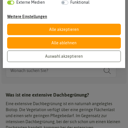
Externe Medien
Funktional
Außerdem sind die Flächen unempfindlich gegen Trockenheit
und die Gräser haben nur einen geringen Nährstoffbedarf.
Weitere Einstellungen
Alle akzeptieren
0 Ergebnisse
Gefunden in RSM 6.1 Extensive Dachbegrünung
Alle ablehnen
Auswahl akzeptieren
Was ist eine extensive Dachbegrünung?
Eine extensive Dachbegrünung ist ein naturnah angelegtes
Biotop. Die Vegetation verfügt über eine geringe Flächenlast
und einen sehr geringen Pflegebedarf. Im Gegensatz zur
intensiven Dachbegrünung, bei der sich schon um einen kleinen
Dachgarten handelt, kommen bei der extensiven