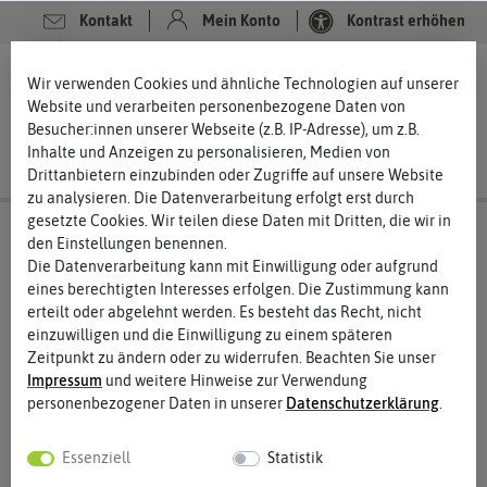
Kontakt
Mein Konto
Kontrast erhöhen
Filter
0
0
Wir verwenden Cookies und ähnliche Technologien auf unserer
Website und verarbeiten personenbezogene Daten von
Besucher:innen unserer Webseite (z.B. IP-Adresse), um z.B.
Inhalte und Anzeigen zu personalisieren, Medien von
Drittanbietern einzubinden oder Zugriffe auf unsere Website
zu analysieren. Die Datenverarbeitung erfolgt erst durch
gesetzte Cookies. Wir teilen diese Daten mit Dritten, die wir in
Rasen neu anlegen
RSM Rasen RSM 6 –
den Einstellungen benennen.
Dachbegrünung RSM 6.1 Extensive
Die Datenverarbeitung kann mit Einwilligung oder aufgrund
Dachbegrünung
eines berechtigten Interesses erfolgen. Die Zustimmung kann
erteilt oder abgelehnt werden. Es besteht das Recht, nicht
Extensive Dachbegrünung – ein Dach als Biotop
einzuwilligen und die Einwilligung zu einem späteren
Zeitpunkt zu ändern oder zu widerrufen. Beachten Sie unser
Die Begrünung von Dächern rückt immer mehr in den
Impressum
und weitere Hinweise zur Verwendung
Mittelpunkt. Nicht nur weil grüne Dächer schön aussehen und
personenbezogener Daten in unserer
Daten­schutz­erklärung
.
eine sehr gute Dämmwirkung haben, sondern auch weil sie ein
wertvolles Biotop und wichtige Nahrungsquelle für Insekten und
Schmetterlinge sind. Eine extensive Dachbegrünung benötigt
Essenziell
Statistik
nur wenig Pflege, wenn Sie das passende Saatgut wählen.