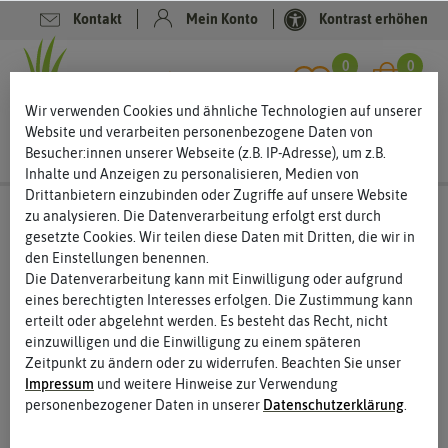
Kontakt
Mein Konto
Kontrast erhöhen
Filter
0
0
Wir verwenden Cookies und ähnliche Technologien auf unserer
Website und verarbeiten personenbezogene Daten von
Besucher:innen unserer Webseite (z.B. IP-Adresse), um z.B.
Inhalte und Anzeigen zu personalisieren, Medien von
Drittanbietern einzubinden oder Zugriffe auf unsere Website
Rasen reparieren
zu analysieren. Die Datenverarbeitung erfolgt erst durch
gesetzte Cookies. Wir teilen diese Daten mit Dritten, die wir in
Rasen reparieren – so verschwinden Löcher aus dem
den Einstellungen benennen.
Rasen
Die Datenverarbeitung kann mit Einwilligung oder aufgrund
eines berechtigten Interesses erfolgen. Die Zustimmung kann
Nach einigen Jahren bilden sich selbst bei guter Pflege oft
erteilt oder abgelehnt werden. Es besteht das Recht, nicht
Löcher im Rasen. Verschiedene Gräser werden weniger,
einzuwilligen und die Einwilligung zu einem späteren
Unkräuter und Schädlinge machen dem Rasen zu schaffen und
Zeitpunkt zu ändern oder zu widerrufen. Beachten Sie unser
auch das Klima setzt dem Rasen zu. Sie müssen nun nicht gleich
Impressum
und weitere Hinweise zur Verwendung
den ganzen Rasen neu anlegen. Oft reicht eine Rasen-Reparatur,
personenbezogener Daten in unserer
Daten­schutz­erklärung
.
mit der Sie lediglich die entstandenen Löcher ausbessern und so
den Rasen wieder auf Vordermann bringen.