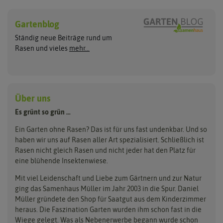
Rasen neu anlegen
Rasen nachsäen
Hersteller
Sport- und Spielrasen
Rasennachsaat
Gartenblog
ASB Greenworld
Pegasus Dream Gardens
Trockenrasen
Ständig neue Beiträge rund um
Zierrasen
Rasen ausbessern
Compo
Quedlinburger Saatgut
Rasen und vieles
mehr...
Schattenrasen
Cuxin DCM
Neudorff
Reparaturrasen
Roboterrasen
Sportrasen Regeneration
RSM Rasen
Feldsaaten Freudenberger
Florissa
Kräuterrasen
Greenfield
Loretta
Über uns
Tierrasen
Dünger & Pflege
Landschaftsrasen
Grüne Oase
Majestic
Es grünt so grün …
Bodenverbesserung
Parkplatzrasen
Rasendünger
Hauert Manna
Samen maier
Ein Garten ohne Rasen? Das ist für uns fast undenkbar. Und so
Erde
haben wir uns auf Rasen aller Art spezialisiert. Schließlich ist
Kiepenkerl
Unkrautbeseitigung
Rasen nicht gleich Rasen und nicht jeder hat den Platz für
eine blühende Insektenwiese.
Mit viel Leidenschaft und Liebe zum Gärtnern und zur Natur
ging das Samenhaus Müller im Jahr 2003 in die Spur. Daniel
Müller gründete den Shop für Saatgut aus dem Kinderzimmer
heraus. Die Faszination Garten wurden ihm schon fast in die
Wiege gelegt. Was als Nebenerwerbe begann wurde schon