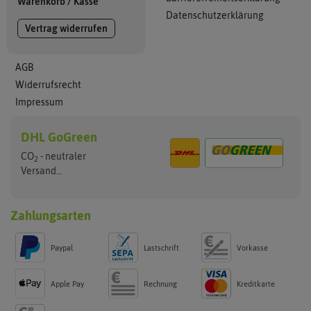
Warenkorb
/
Kasse
Datenschutzerklärung
Vertrag widerrufen
AGB
Widerrufsrecht
Impressum
DHL GoGreen
CO
- neutraler
2
Versand...
Zahlungsarten
Paypal
Lastschrift
Vorkasse
Apple Pay
Rechnung
Kreditkarte