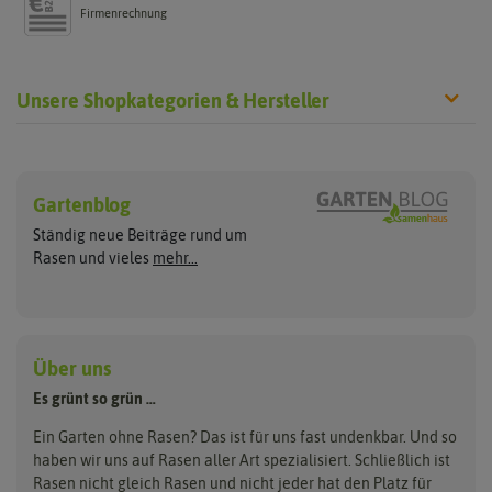
Firmenrechnung
Unsere Shopkategorien & Hersteller
Rasen neu anlegen
Rasen nachsäen
Hersteller
Sport- und Spielrasen
Rasennachsaat
Gartenblog
ASB Greenworld
Pegasus Dream Gardens
Trockenrasen
Ständig neue Beiträge rund um
Zierrasen
Rasen ausbessern
Compo
Quedlinburger Saatgut
Rasen und vieles
mehr...
Schattenrasen
Cuxin DCM
Neudorff
Reparaturrasen
Roboterrasen
Sportrasen Regeneration
RSM Rasen
Feldsaaten Freudenberger
Florissa
Kräuterrasen
Greenfield
Loretta
Über uns
Tierrasen
Dünger & Pflege
Landschaftsrasen
Grüne Oase
Majestic
Es grünt so grün …
Bodenverbesserung
Parkplatzrasen
Rasendünger
Hauert Manna
Samen maier
Ein Garten ohne Rasen? Das ist für uns fast undenkbar. Und so
Erde
haben wir uns auf Rasen aller Art spezialisiert. Schließlich ist
Kiepenkerl
Unkrautbeseitigung
Rasen nicht gleich Rasen und nicht jeder hat den Platz für