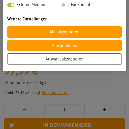
Externe Medien
Funktional
Weitere Einstellungen
Alle akzeptieren
Vergrößern durch berühren
Alle ablehnen
Grüne Oase Berliner Tiergarten 10 kg
Auswahl akzeptieren
97,99 €
*
Grundpreis
9,80 € / kg
* inkl. 7% MwSt. zzgl.
Versandkosten
IN DEN WARENKORB