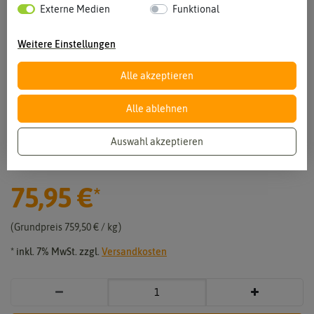
Externe Medien
Funktional
Weitere Einstellungen
Alle akzeptieren
Vergrößern durch berühren
Alle ablehnen
BIO Blumenwiese "Die essbaren
Auswahl akzeptieren
Blumen" (100 g)
75,95 €
*
Grundpreis
759,50 € / kg
* inkl. 7% MwSt. zzgl.
Versandkosten