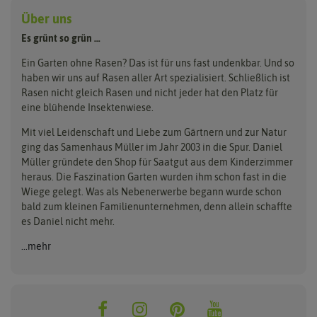
Kräuterrasen
Greenfield
Loretta
Über uns
Tierrasen
Dünger & Pflege
Landschaftsrasen
Grüne Oase
Majestic
Es grünt so grün …
Bodenverbesserung
Parkplatzrasen
Rasendünger
Hauert Manna
Samen maier
Ein Garten ohne Rasen? Das ist für uns fast undenkbar. Und so
Erde
haben wir uns auf Rasen aller Art spezialisiert. Schließlich ist
Kiepenkerl
Unkrautbeseitigung
Rasen nicht gleich Rasen und nicht jeder hat den Platz für
eine blühende Insektenwiese.
Mit viel Leidenschaft und Liebe zum Gärtnern und zur Natur
ging das Samenhaus Müller im Jahr 2003 in die Spur. Daniel
Müller gründete den Shop für Saatgut aus dem Kinderzimmer
heraus. Die Faszination Garten wurden ihm schon fast in die
Wiege gelegt. Was als Nebenerwerbe begann wurde schon
bald zum kleinen Familienunternehmen, denn allein schaffte
es Daniel nicht mehr.
...mehr