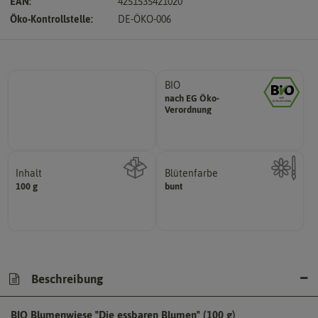
EAN:
4251535421020
Öko-Kontrollstelle:
DE-ÖKO-006
BIO
nach EG Öko-
Landwirtschaft arbeiten.
Verordnung
den Richtlinien der biologischen
Saatgut aus Betrieben, die nach
Inhalt
Blütenfarbe
100 g
bunt
Kann auch mehrfarbig sein.
Wie viel ist enthalten
Wie ist die Blüte eingefärbt?
Beschreibung
BIO Blumenwiese "Die essbaren Blumen" (100 g)