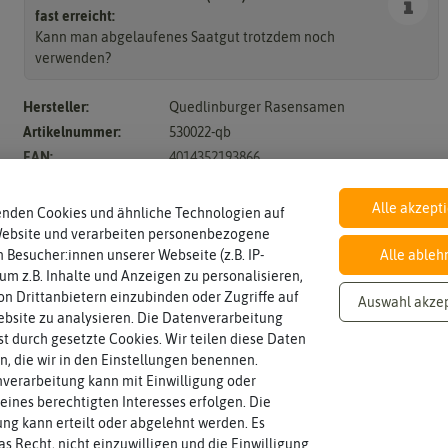
Ras
itig
fast erreicht:
3.2
end
un
Kann man abgelaufenes Saatgut trotzdem noch
Sp
üng
ortr
verwenden?
er
ase
n
Hersteller:
Quedlinburger Rasensamen
Reg
Artikelnummer:
530022-qb
ene
EAN:
4014352193866
rati
on
Alle akzept
enden Cookies und ähnliche Technologien auf
Website und verarbeiten personenbezogene
 Besucher:innen unserer Webseite (z.B. IP-
Alle ableh
Inhalt
Haltbarkeit
sollte.
 um z.B. Inhalte und Anzeigen zu personalisieren,
Wie viel ist enthalten
und Pflanzgut sehr gut keimen
1,5 g (reicht für ca. 2 m²)
min. 01/2026
Zeitpunkt, bis zu dem das Saat-
n Drittanbietern einzubinden oder Zugriffe auf
Auswahl akze
bsite zu analysieren. Die Datenverarbeitung
rst durch gesetzte Cookies. Wir teilen diese Daten
Standort
Lebensdauer
en, die wir in den Einstellungen benennen.
sonnig, vollsonnig)
mehrjährig.
Pflanze? (schattig, halbschattig,
einjährig, zweijährig oder
sonnig
einjährig
verarbeitung kann mit Einwilligung oder
Wie viel Licht benötigt die
Pflanzen werden kategorisiert in:
eines berechtigten Interesses erfolgen. Die
g kann erteilt oder abgelehnt werden. Es
as Recht, nicht einzuwilligen und die Einwilligung