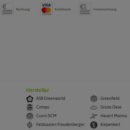
Rechnung
Kreditkarte
Firmenrechnung
g
Hersteller
ASB Greenworld
Greenfield
Compo
Grüne Oase
Cuxin DCM
Hauert Manna
Feldsaaten Freudenberger
Kiepenkerl