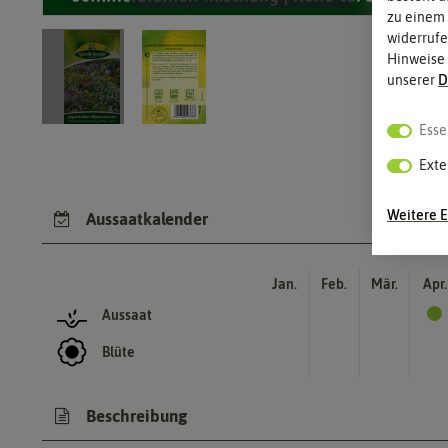
zu einem 
widerrufe
Hinweise
unserer
D
Esse
Exte
Weitere E
Aussaatkalender
Jan.
Feb.
Mär.
Apr.
Aussaat
Blüte
Beschreibung