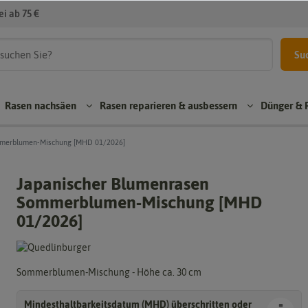
i ab 75 €
Su
Rasen nachsäen
Rasen reparieren & ausbessern
Dünger & 
mmerblumen-Mischung [MHD 01/2026]
Japanischer Blumenrasen
en
Rasen reparieren
Sommerblumen-Mischung [MHD
Dünger & Pflege
01/2026]
Re
Bo
Erd
par
den
e
atu
ver
rras
Un
bes
en
Sommerblumen-Mischung - Höhe ca. 30 cm
kra
ser
utb
RS
ung
ese
Mindesthaltbarkeitsdatum (MHD) überschritten oder
M