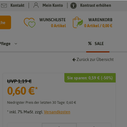
Kontakt
Mein Konto
Kontrast erhöhen
WUNSCHLISTE
WARENKORB
che
0 Artikel
0
Artikel /
0,00 €
Pflege
SALE
Zurück zur Übersicht
Sie sparen:
0,59 €
(-
50
%)
UVP 1,19 €
Sale
0,60 €
*
Niedrigster Preis der letzten 30 Tage:
0,60 €
* inkl. 7% MwSt. zzgl.
Versandkosten