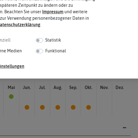
Blütenfarbe
späteren Zeitpunkt zu ändern oder zu
auch mehrfarbig sein.
bunt
Wie ist die Blüte eingefärbt? Kann
n. Beachten Sie unser
Impressum
und weitere
 zur Verwendung personenbezogener Daten in
aten­schutz­erklärung
.
nziell
Statistik
rne Medien
Funktional
instellungen
Mai
Jun.
Jul.
Aug.
Sep.
Okt.
Nov.
Dez.