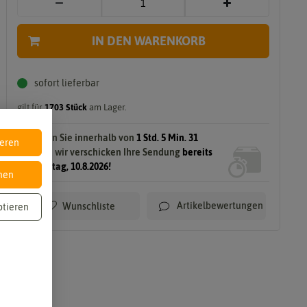
g
IN DEN WARENKORB
sofort lieferbar
gilt für
1703
Stück
am Lager.
Bestellen Sie innerhalb von
1 Std. 5 Min. 31
ieren
Sek.
und wir verschicken Ihre Sendung
bereits
am Montag, 10.8.2026!
nen
Artikelbewertungen
Wunschliste
ptieren