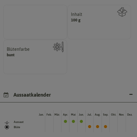
Inhalt
100 g
Wie viel ist enthalten
Blütenfarbe
bunt
Kann auch mehrfarbig sein.
Wie ist die Blüte eingefärbt?
Aussaatkalender
Jan.
Feb.
Mär.
Apr.
Mai
Jun.
Jul.
Aug.
Sep.
Okt.
Nov.
Dez.
Aussaat
Blüte