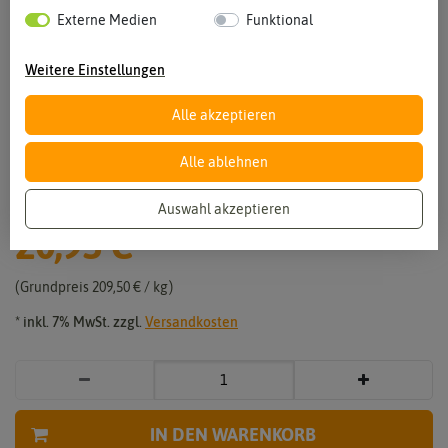
Externe Medien
Funktional
Weitere Einstellungen
Alle akzeptieren
Vergrößern durch berühren
Alle ablehnen
Blumenwiese Farbton Gelb (100 g)
Auswahl akzeptieren
20,95 €
*
Grundpreis
209,50 € / kg
* inkl. 7% MwSt. zzgl.
Versandkosten
IN DEN WARENKORB