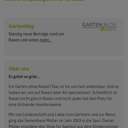
Rasen neu anlegen
Rasen nachsäen
Hersteller
Sport- und Spielrasen
Rasennachsaat
Gartenblog
ASB Greenworld
Pegasus Dream Gardens
Trockenrasen
Ständig neue Beiträge rund um
Zierrasen
Rasen ausbessern
Compo
Quedlinburger Saatgut
Rasen und vieles
mehr...
Schattenrasen
Cuxin DCM
Neudorff
Reparaturrasen
Roboterrasen
Sportrasen Regeneration
RSM Rasen
Feldsaaten Freudenberger
Florissa
Kräuterrasen
Greenfield
Loretta
Über uns
Tierrasen
Dünger & Pflege
Landschaftsrasen
Grüne Oase
Majestic
Es grünt so grün …
Bodenverbesserung
Parkplatzrasen
Rasendünger
Hauert Manna
Samen maier
Ein Garten ohne Rasen? Das ist für uns fast undenkbar. Und so
Erde
haben wir uns auf Rasen aller Art spezialisiert. Schließlich ist
Kiepenkerl
Unkrautbeseitigung
Rasen nicht gleich Rasen und nicht jeder hat den Platz für
eine blühende Insektenwiese.
Mit viel Leidenschaft und Liebe zum Gärtnern und zur Natur
ging das Samenhaus Müller im Jahr 2003 in die Spur. Daniel
Müller gründete den Shop für Saatgut aus dem Kinderzimmer