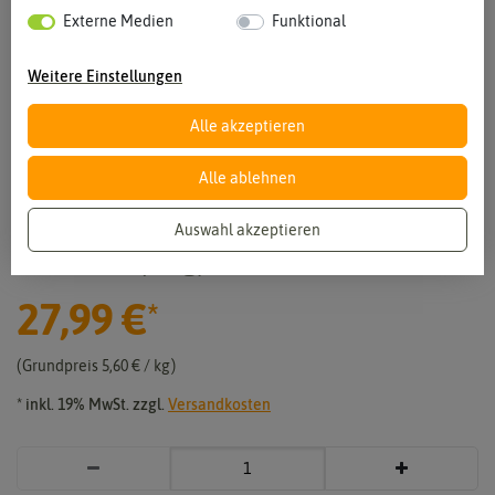
Externe Medien
Funktional
Weitere Einstellungen
Alle akzeptieren
Vergrößern durch berühren
Alle ablehnen
BIO BIO-AKTIV Rasen-Dünger mit
Auswahl akzeptieren
ProtoPlus (5 kg)
27,99 €
*
Grundpreis
5,60 € / kg
* inkl. 19% MwSt. zzgl.
Versandkosten