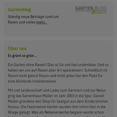
Hersteller
Sport- und Spielrasen
Rasennachsaat
Gartenblog
ASB Greenworld
Pegasus Dream Gardens
Trockenrasen
Ständig neue Beiträge rund um
Zierrasen
Rasen ausbessern
Compo
Quedlinburger Saatgut
Rasen und vieles
mehr...
Schattenrasen
Cuxin DCM
Neudorff
Reparaturrasen
Roboterrasen
Sportrasen Regeneration
RSM Rasen
Feldsaaten Freudenberger
Florissa
Kräuterrasen
Greenfield
Loretta
Über uns
Tierrasen
Dünger & Pflege
Landschaftsrasen
Grüne Oase
Majestic
Es grünt so grün …
Bodenverbesserung
Parkplatzrasen
Rasendünger
Hauert Manna
Samen maier
Ein Garten ohne Rasen? Das ist für uns fast undenkbar. Und so
Erde
haben wir uns auf Rasen aller Art spezialisiert. Schließlich ist
Kiepenkerl
Unkrautbeseitigung
Rasen nicht gleich Rasen und nicht jeder hat den Platz für
eine blühende Insektenwiese.
Mit viel Leidenschaft und Liebe zum Gärtnern und zur Natur
ging das Samenhaus Müller im Jahr 2003 in die Spur. Daniel
Müller gründete den Shop für Saatgut aus dem Kinderzimmer
heraus. Die Faszination Garten wurden ihm schon fast in die
Wiege gelegt. Was als Nebenerwerbe begann wurde schon