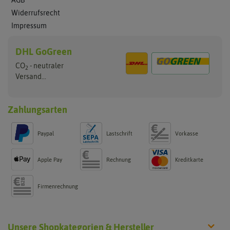
AGB
Widerrufsrecht
Impressum
DHL GoGreen
CO
- neutraler
2
Versand...
Zahlungsarten
Paypal
Lastschrift
Vorkasse
Apple Pay
Rechnung
Kreditkarte
Firmenrechnung
Unsere Shopkategorien & Hersteller