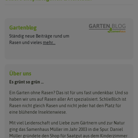
Rasen neu anlegen
Rasen nachsäen
Hersteller
Sport- und Spielrasen
Rasennachsaat
Gartenblog
ASB Greenworld
Pegasus Dream Gardens
Trockenrasen
Ständig neue Beiträge rund um
Zierrasen
Rasen ausbessern
Compo
Quedlinburger Saatgut
Rasen und vieles
mehr...
Schattenrasen
Cuxin DCM
Neudorff
Reparaturrasen
Roboterrasen
Sportrasen Regeneration
RSM Rasen
Feldsaaten Freudenberger
Florissa
Kräuterrasen
Greenfield
Loretta
Über uns
Tierrasen
Dünger & Pflege
Landschaftsrasen
Grüne Oase
Majestic
Es grünt so grün …
Bodenverbesserung
Parkplatzrasen
Rasendünger
Hauert Manna
Samen maier
Ein Garten ohne Rasen? Das ist für uns fast undenkbar. Und so
Erde
haben wir uns auf Rasen aller Art spezialisiert. Schließlich ist
Kiepenkerl
Unkrautbeseitigung
Rasen nicht gleich Rasen und nicht jeder hat den Platz für
eine blühende Insektenwiese.
Mit viel Leidenschaft und Liebe zum Gärtnern und zur Natur
ging das Samenhaus Müller im Jahr 2003 in die Spur. Daniel
Müller gründete den Shop für Saatgut aus dem Kinderzimmer