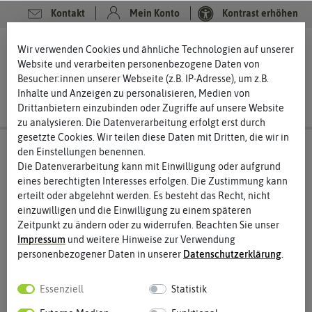
Kontakt
Mein Konto
Kontrast erhöhen
0
0
Wir verwenden Cookies und ähnliche Technologien auf unserer
Website und verarbeiten personenbezogene Daten von
Besucher:innen unserer Webseite (z.B. IP-Adresse), um z.B.
Inhalte und Anzeigen zu personalisieren, Medien von
Drittanbietern einzubinden oder Zugriffe auf unsere Website
zu analysieren. Die Datenverarbeitung erfolgt erst durch
gesetzte Cookies. Wir teilen diese Daten mit Dritten, die wir in
den Einstellungen benennen.
Die Datenverarbeitung kann mit Einwilligung oder aufgrund
eines berechtigten Interesses erfolgen. Die Zustimmung kann
ASB Greenworld
erteilt oder abgelehnt werden. Es besteht das Recht, nicht
Gartenprodukte für eine grüne Welt
einzuwilligen und die Einwilligung zu einem späteren
Zeitpunkt zu ändern oder zu widerrufen. Beachten Sie unser
ASB Greenworld ist ein Stuttgarter Unternehmen, das sich seit
Impressum
und weitere Hinweise zur Verwendung
1958 der Herstellung und dem Vertrieb von hochwertigen
personenbezogener Daten in unserer
Daten­schutz­erklärung
.
Gartenprodukten widmet. Zum Portfolio gehören Gartenerde,
Kultursubstrate, Dünger und Pflegeprodukte. Die Produkte
richten sich an Hobbygärtner:innen aber auch an den
Essenziell
Statistik
professionellen Landschaftsbau, den Gartenbau und