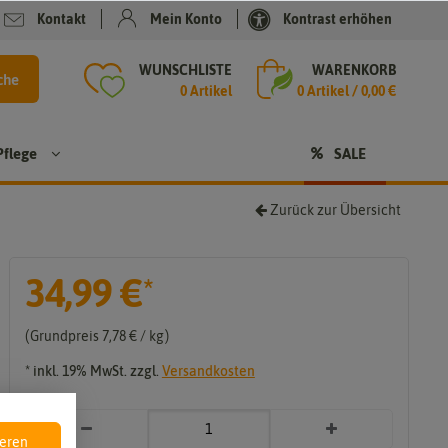
Kontakt
Mein Konto
Kontrast erhöhen
WUNSCHLISTE
WARENKORB
che
0 Artikel
0
Artikel /
0,00 €
Pflege
SALE
Zurück zur Übersicht
34,99 €
*
Sale
Grundpreis
7,78 € / kg
* inkl. 19% MwSt. zzgl.
Versandkosten
ieren