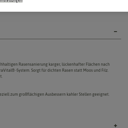
instellungen
haltigen Rasensanierung karger, lückenhafter Flächen nach
raVital® -System. Sorgt für dichten Rasen statt Moos und Filz.
t.
eziell zum großflächigen Ausbessern kahler Stellen geeignet.