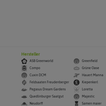
Hersteller
ASB Greenworld
Greenfield
Compo
Grüne Oase
Cuxin DCM
Hauert Manna
Feldsaaten Freudenberger
Kiepenkerl
Pegasus Dream Gardens
Loretta
Quedlinburger Saatgut
Majestic
Neudorff
Samen maier