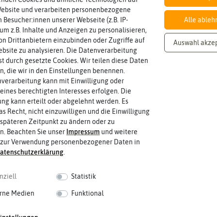
Ras
itig
3.2
Website und verarbeiten personenbezogene
end
un
Sp
 Besucher:innen unserer Webseite (z.B. IP-
Alle ableh
üng
ortr
 um z.B. Inhalte und Anzeigen zu personalisieren,
Inhalt
er
ase
Wie viel ist enthalten
2,5 kg
n Drittanbietern einzubinden oder Zugriffe auf
Auswahl akze
n
bsite zu analysieren. Die Datenverarbeitung
Reg
rst durch gesetzte Cookies. Wir teilen diese Daten
ene
en, die wir in den Einstellungen benennen.
rati
verarbeitung kann mit Einwilligung oder
on
eines berechtigten Interesses erfolgen. Die
g kann erteilt oder abgelehnt werden. Es
as Recht, nicht einzuwilligen und die Einwilligung
späteren Zeitpunkt zu ändern oder zu
n. Beachten Sie unser
Impressum
und weitere
 zur Verwendung personenbezogener Daten in
aten­schutz­erklärung
.
nziell
Statistik
rne Medien
Funktional